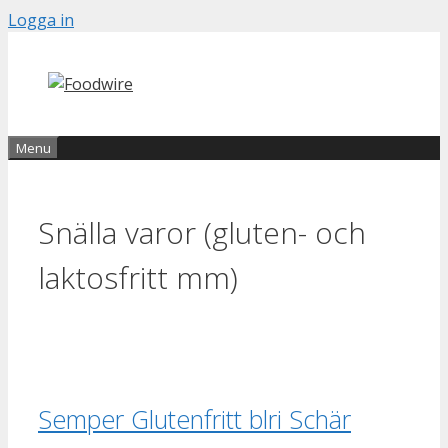
Skip
Logga in
to
content
Menu
Snälla varor (gluten- och
laktosfritt mm)
Semper Glutenfritt blri Schär