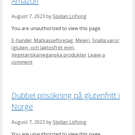
Amazon
August 7, 2023
by
Stellan Löfving
You are unauthorized to view this page.
Categories
E-handel, Matkasseföretag
,
Mejeri
,
Snälla varor
(gluten- och laktosfritt mm)
,
Vegetariska/veganska produkter
Leave a
comment
Dubbel prisökning på glutenfritt i
Norge
August 7, 2023
by
Stellan Löfving
You are unauthorized to view this page.