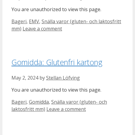
You are unauthorized to view this page.
Categories
Bageri
,
EMV
,
Snälla varor (gluten- och laktosfritt
mm)
Leave a comment
Gomidda: Glutenfri kartong
May 2, 2024
by
Stellan Löfving
You are unauthorized to view this page.
Categories
Bageri
,
Gomidda
,
Snälla varor (gluten- och
laktosfritt mm)
Leave a comment