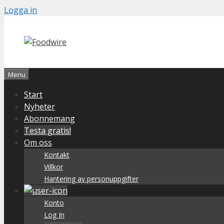
Skip
Logga in
to
content
Menu
Start
Nyheter
Abonnemang
Testa gratis!
Om oss
Kontakt
Villkor
Hantering av personuppgifter
Konto
Log In