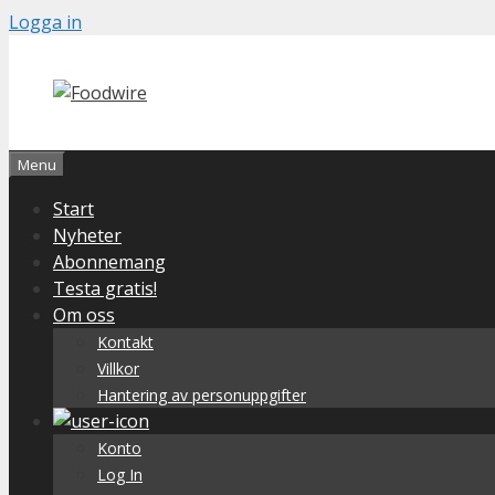
Skip
Logga in
to
content
Menu
Start
Nyheter
Abonnemang
Testa gratis!
Om oss
Kontakt
Villkor
Hantering av personuppgifter
Konto
Log In