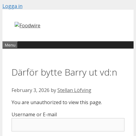
Skip
Logga in
to
content
Menu
Därför bytte Barry ut vd:n
February 3, 2026
by
Stellan Löfving
You are unauthorized to view this page.
Username or E-mail