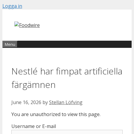
Skip
Logga in
to
content
Menu
Nestlé har fimpat artificiella
färgämnen
June 16, 2026
by
Stellan Löfving
You are unauthorized to view this page.
Username or E-mail