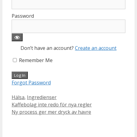
Password
Don’t have an account?
Create an account
Remember Me
Forgot Password
Categories
Hälsa
,
Ingredienser
Kaffebolag inte redo för nya regler
Ny process ger mer dryck av havre