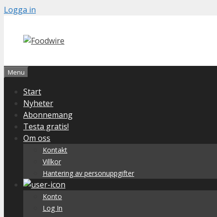
Skip
Logga in
to
content
Menu
Start
Nyheter
Abonnemang
Testa gratis!
Om oss
Kontakt
Villkor
Hantering av personuppgifter
Konto
Log In