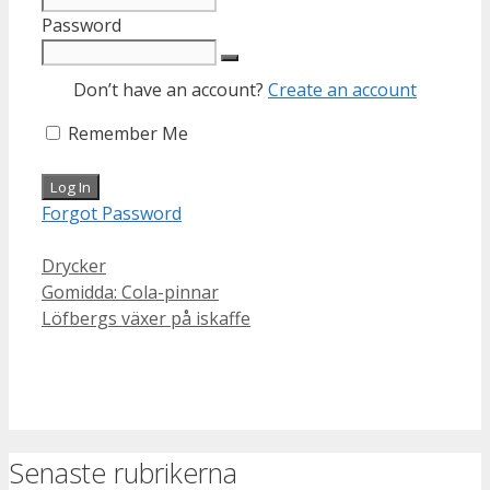
Password
Don’t have an account?
Create an account
Remember Me
Forgot Password
Categories
Drycker
Gomidda: Cola-pinnar
Löfbergs växer på iskaffe
Senaste rubrikerna