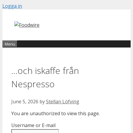
Skip
Logga in
to
content
Menu
…och iskaffe från
Nespresso
June 5, 2026
by
Stellan Löfving
You are unauthorized to view this page.
Username or E-mail