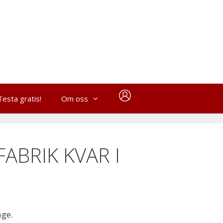
Testa gratis!
Om oss
ABRIK KVAR I
age.