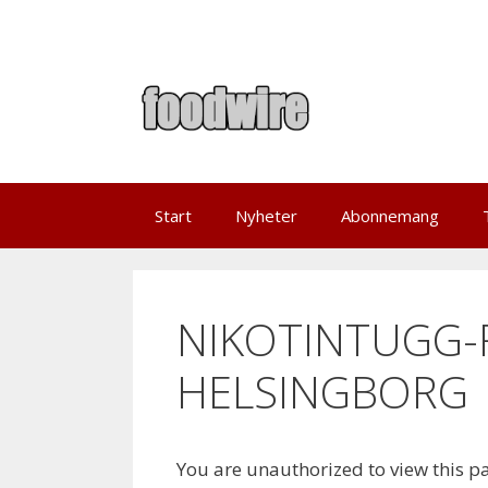
Skip
to
content
Start
Nyheter
Abonnemang
NIKOTINTUGG-F
HELSINGBORG
You are unauthorized to view this p