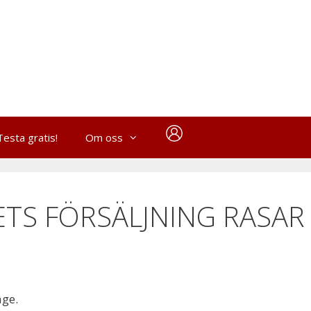
Testa gratis!
Om oss
TS FÖRSÄLJNING RASAR
age.