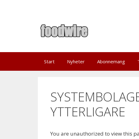
Skip
to
content
Start
Nyheter
Abonnemang
SYSTEMBOLAGE
YTTERLIGARE
You are unauthorized to view this p