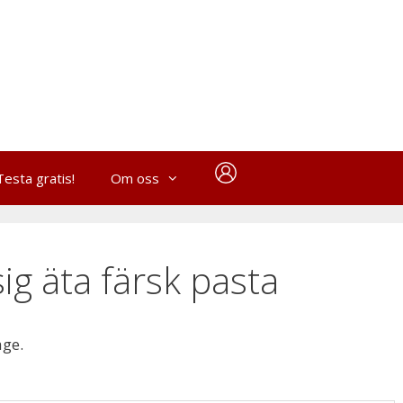
Testa gratis!
Om oss
ig äta färsk pasta
age.