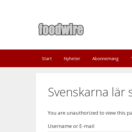
Skip
to
content
Start
Nyheter
Abonnemang
Svenskarna lär s
You are unauthorized to view this p
Username or E-mail