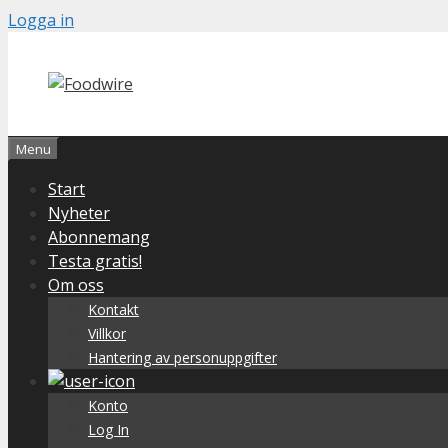
Skip
Logga in
to
content
Menu
Start
Nyheter
Abonnemang
Testa gratis!
Om oss
Kontakt
Villkor
Hantering av personuppgifter
Konto
Log In