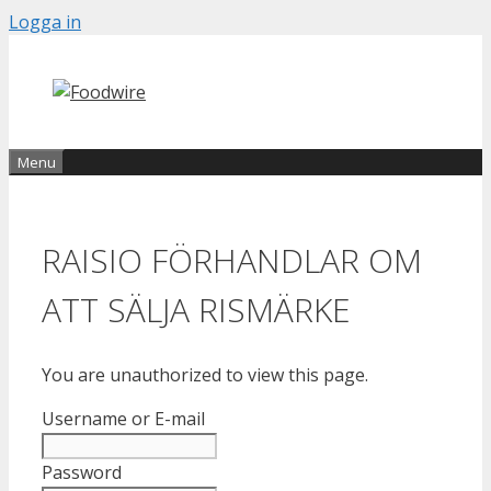
Skip
Logga in
to
content
Menu
RAISIO FÖRHANDLAR OM
ATT SÄLJA RISMÄRKE
You are unauthorized to view this page.
Username or E-mail
Password