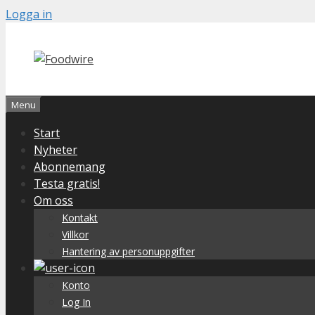
Skip
Logga in
to
content
Menu
Start
Nyheter
Abonnemang
Testa gratis!
Om oss
Kontakt
Villkor
Hantering av personuppgifter
Konto
Log In