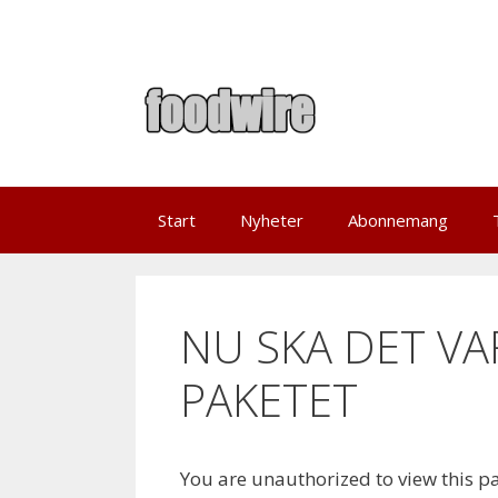
Skip
to
content
Start
Nyheter
Abonnemang
NU SKA DET VA
PAKETET
You are unauthorized to view this p