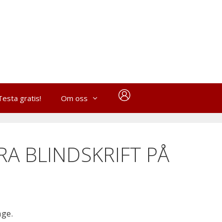
Testa gratis!
Om oss
RA BLINDSKRIFT PÅ
age.