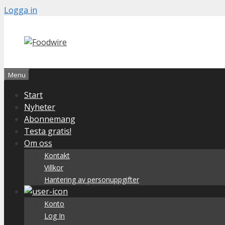
Skip
Logga in
to
content
Menu
Start
Nyheter
Abonnemang
Testa gratis!
Om oss
Kontakt
Villkor
Hantering av personuppgifter
Konto
Log In