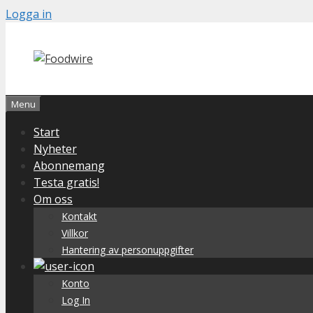
Skip
Logga in
to
content
Menu
Start
Nyheter
Abonnemang
Testa gratis!
Om oss
Kontakt
Villkor
Hantering av personuppgifter
Konto
Log In