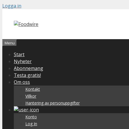
Skip
Logga in
to
content
Menu
Start
Nyheter
Abonnemang
Testa gratis!
Om oss
Kontakt
Villkor
Hantering av personuppgifter
Konto
Log In