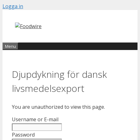
Skip
Logga in
to
content
Menu
Djupdykning för dansk
livsmedelsexport
You are unauthorized to view this page.
Username or E-mail
Password