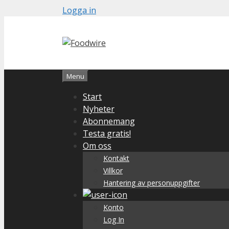
Skip
Logga in
to
content
Menu
Start
Nyheter
Abonnemang
Testa gratis!
Om oss
Kontakt
Villkor
Hantering av personuppgifter
Konto
Log In