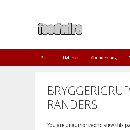
Skip
to
content
Start
Nyheter
Abonnemang
BRYGGERIGRUPP
RANDERS
You are unauthorized to view this p