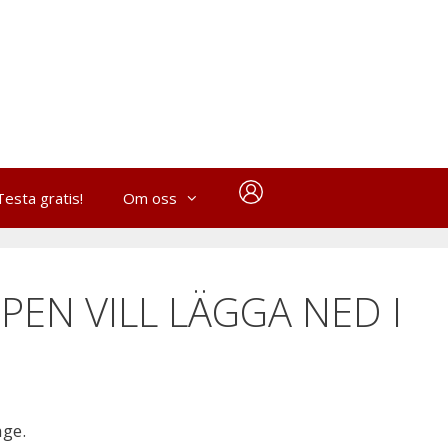
Testa gratis!
Om oss
EN VILL LÄGGA NED I
age.