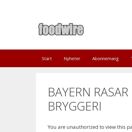
Skip
to
content
Start
Nyheter
Abonnemang
BAYERN RASAR
BRYGGERI
You are unauthorized to view this p