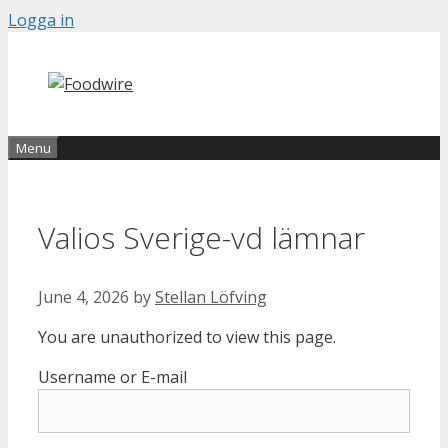
Skip
Logga in
to
content
Menu
Valios Sverige-vd lämnar
June 4, 2026
by
Stellan Löfving
You are unauthorized to view this page.
Username or E-mail