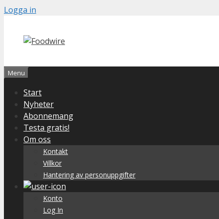
Skip
Logga in
to
content
Menu
Start
Nyheter
Abonnemang
Testa gratis!
Om oss
Kontakt
Villkor
Hantering av personuppgifter
Konto
Log In