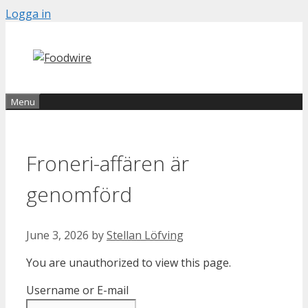
Skip
Logga in
to
content
Menu
Froneri-affären är
genomförd
June 3, 2026
by
Stellan Löfving
You are unauthorized to view this page.
Username or E-mail