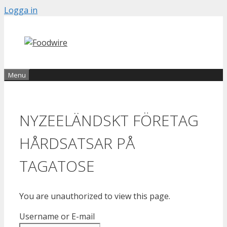
Skip
Logga in
to
content
Menu
NYZEELÄNDSKT FÖRETAG
HÅRDSATSAR PÅ
TAGATOSE
You are unauthorized to view this page.
Username or E-mail