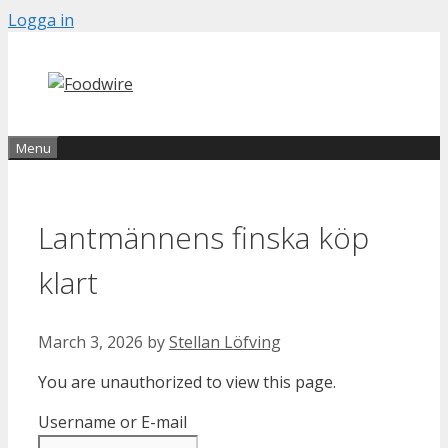
Skip
Logga in
to
content
Menu
Lantmännens finska köp
klart
March 3, 2026
by
Stellan Löfving
You are unauthorized to view this page.
Username or E-mail