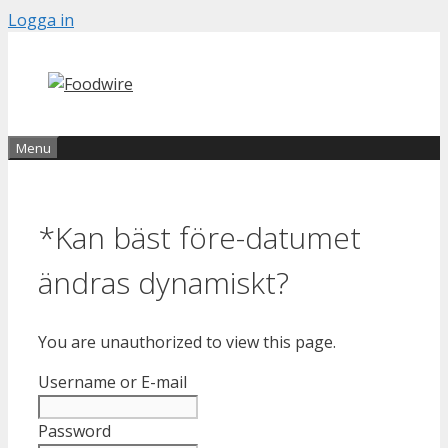
Skip
Logga in
to
content
Menu
*Kan bäst före-datumet
ändras dynamiskt?
You are unauthorized to view this page.
Username or E-mail
Password