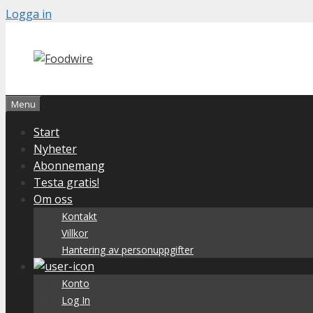
Skip
Logga in
to
content
Menu
Start
Nyheter
Abonnemang
Testa gratis!
Om oss
Kontakt
Villkor
Hantering av personuppgifter
Konto
Log In