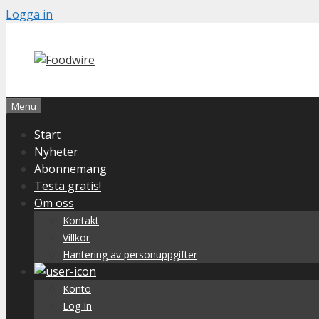
Skip
Logga in
to
content
Menu
Start
Nyheter
Abonnemang
Testa gratis!
Om oss
Kontakt
Villkor
Hantering av personuppgifter
Konto
Log In