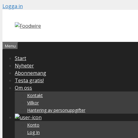
Skip
Logga in
to
content
Menu
Start
Nyheter
Abonnemang
Testa gratis!
Om oss
Kontakt
Villkor
Hantering av personuppgifter
Konto
Log In