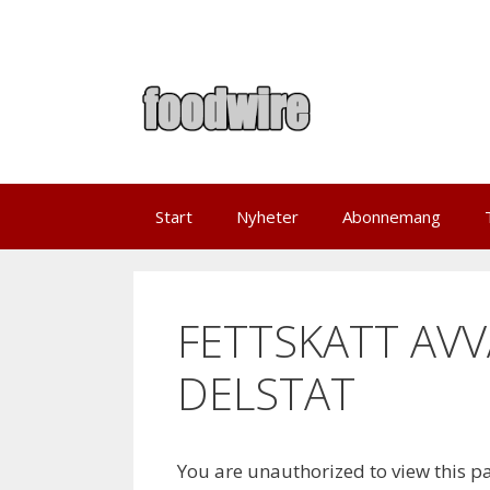
Skip
to
content
Start
Nyheter
Abonnemang
FETTSKATT AVV
DELSTAT
You are unauthorized to view this p