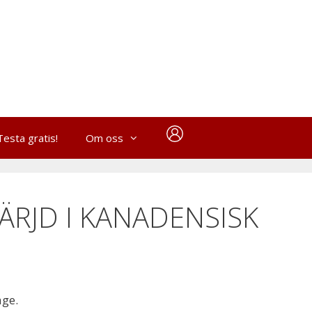
Testa gratis!
Om oss
ÄRJD I KANADENSISK
age.