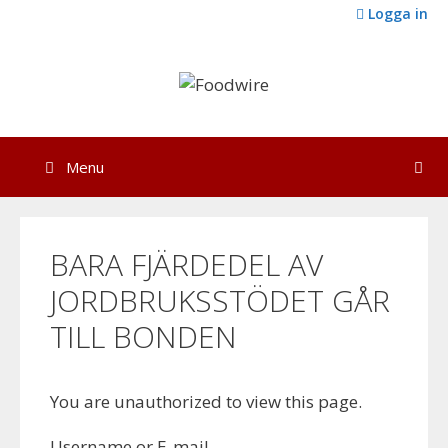
Skip
Logga in
to
content
Menu
BARA FJÄRDEDEL AV
JORDBRUKSSTÖDET GÅR
TILL BONDEN
You are unauthorized to view this page.
Username or E-mail