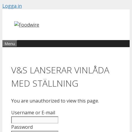
Skip
Logga in
to
content
Menu
V&S LANSERAR VINLÅDA
MED STÄLLNING
You are unauthorized to view this page.
Username or E-mail
Password