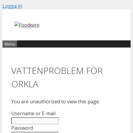
Skip
Logga in
to
content
Menu
VATTENPROBLEM FÖR
ORKLA
You are unauthorized to view this page.
Username or E-mail
Password