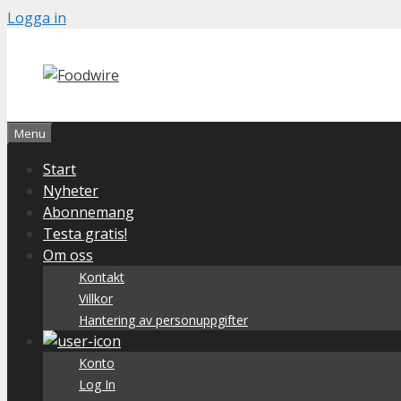
Skip
Logga in
to
content
Menu
Start
Nyheter
Abonnemang
Testa gratis!
Om oss
Kontakt
Villkor
Hantering av personuppgifter
Konto
Log In