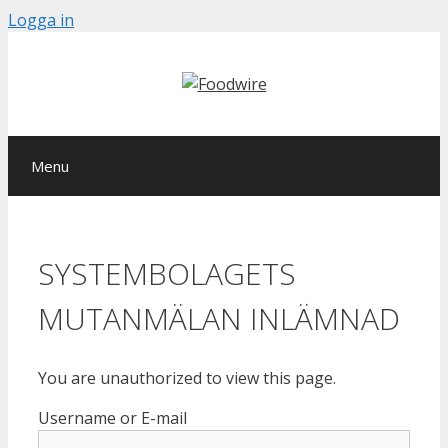
Skip
Logga in
to
content
Menu
SYSTEMBOLAGETS
MUTANMÄLAN INLÄMNAD
You are unauthorized to view this page.
Username or E-mail