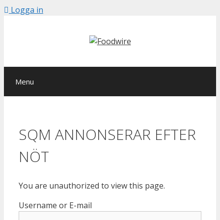
Skip
Logga in
to
content
Menu
SQM ANNONSERAR EFTER
NÖT
You are unauthorized to view this page.
Username or E-mail