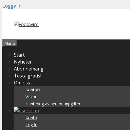
Skip
Logga in
to
content
Menu
Start
Nyheter
Abonnemang
Testa gratis!
Om oss
Kontakt
Villkor
Hantering av personuppgifter
Konto
Log In