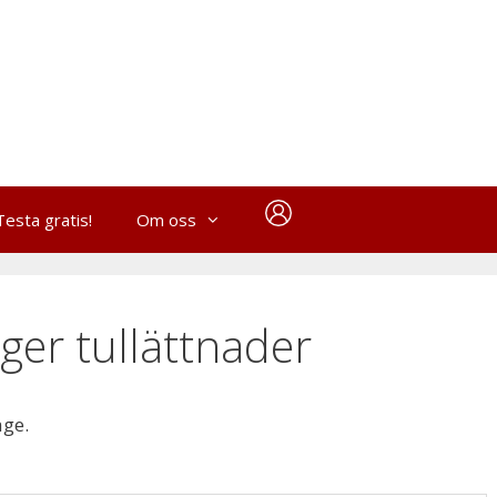
Testa gratis!
Om oss
ger tullättnader
age.