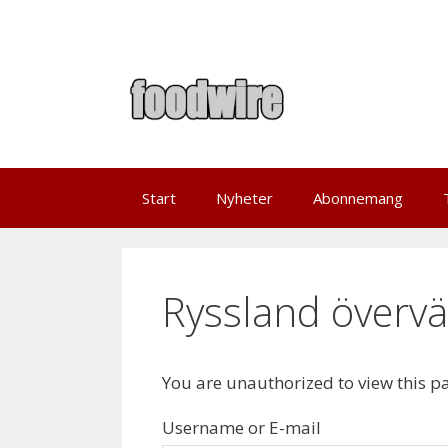
Skip
to
content
Start
Nyheter
Abonnemang
Ryssland övervä
You are unauthorized to view this p
Username or E-mail