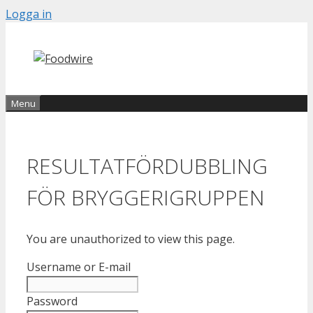
Skip
Logga in
to
content
Menu
RESULTATFÖRDUBBLING
FÖR BRYGGERIGRUPPEN
You are unauthorized to view this page.
Username or E-mail
Password