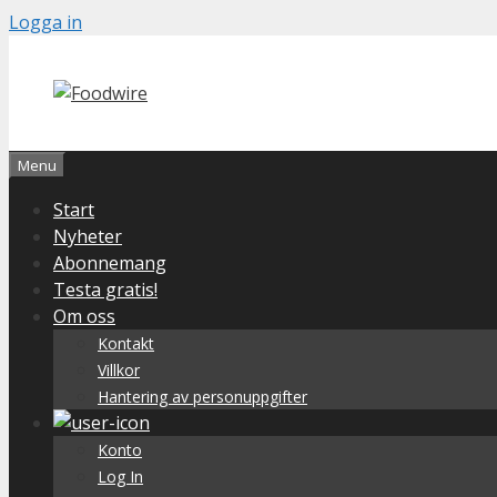
Skip
Logga in
to
content
Menu
Start
Nyheter
Abonnemang
Testa gratis!
Om oss
Kontakt
Villkor
Hantering av personuppgifter
Konto
Log In