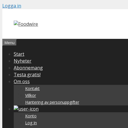
Skip
Logga in
to
content
Menu
Start
Nyheter
Abonnemang
Testa gratis!
Om oss
Kontakt
Villkor
Hantering av personuppgifter
Konto
Log In