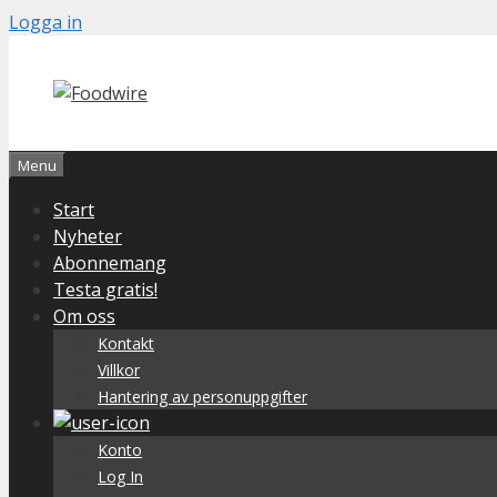
Skip
Logga in
to
content
Menu
Start
Nyheter
Abonnemang
Testa gratis!
Om oss
Kontakt
Villkor
Hantering av personuppgifter
Konto
Log In