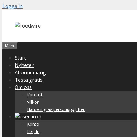
Skip
Logga in
to
content
Menu
Start
Nyheter
Abonnemang
Testa gratis!
Om oss
Kontakt
Villkor
Hantering av personuppgifter
Konto
Log In