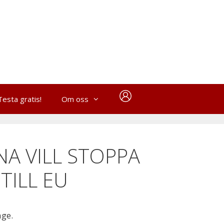
Testa gratis!
Om oss
A VILL STOPPA
TILL EU
age.