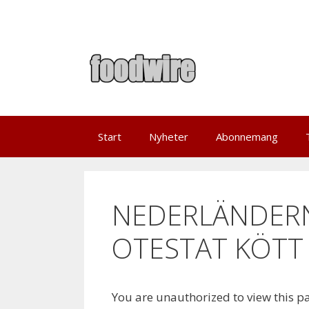
Skip
to
content
Start
Nyheter
Abonnemang
NEDERLÄNDERN
OTESTAT KÖTT 
You are unauthorized to view this p