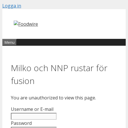
Skip
Logga in
to
content
Menu
Milko och NNP rustar för
fusion
You are unauthorized to view this page.
Username or E-mail
Password