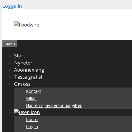
Skip
Logga in
to
content
Menu
Start
Nyheter
Abonnemang
Testa gratis!
Om oss
Kontakt
Villkor
Hantering av personuppgifter
Konto
Log In