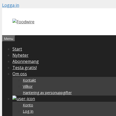
Skip
Logga in
to
content
Menu
Start
Nyheter
Abonnemang
Testa gratis!
Om oss
Kontakt
Villkor
Hantering av personuppgifter
Konto
Log In