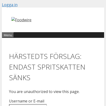
Skip
Logga in
to
content
Menu
HÄRSTEDTS FÖRSLAG:
ENDAST SPRITSKATTEN
SÄNKS
You are unauthorized to view this page.
Username or E-mail