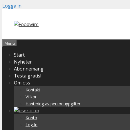
Skip
Logga in
to
content
Menu
Start
Nyheter
Abonnemang
Testa gratis!
Om oss
Kontakt
Villkor
Hantering av personuppgifter
Konto
Log In